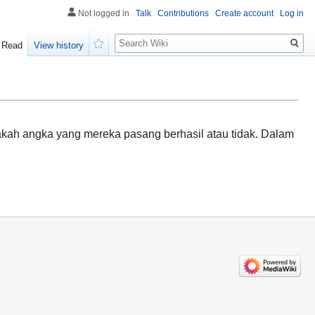
Not logged in
Talk
Contributions
Create account
Log in
Search
Read
View history
Watch
pakah angka yang mereka pasang berhasil atau tidak. Dalam