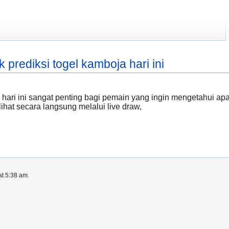
prediksi togel kamboja hari ini
 hari ini sangat penting bagi pemain yang ingin mengetahui a
ihat secara langsung melalui live draw,
at 5:38 am.